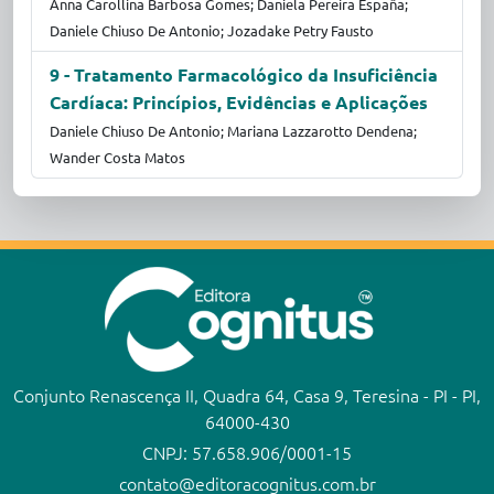
Anna Carollina Barbosa Gomes; Daniela Pereira España;
Daniele Chiuso De Antonio; Jozadake Petry Fausto
9 - Tratamento Farmacológico da Insuficiência
Cardíaca: Princípios, Evidências e Aplicações
Daniele Chiuso De Antonio; Mariana Lazzarotto Dendena;
Wander Costa Matos
Conjunto Renascença II, Quadra 64, Casa 9, Teresina - PI - PI,
64000-430
CNPJ: 57.658.906/0001-15
contato@editoracognitus.com.br