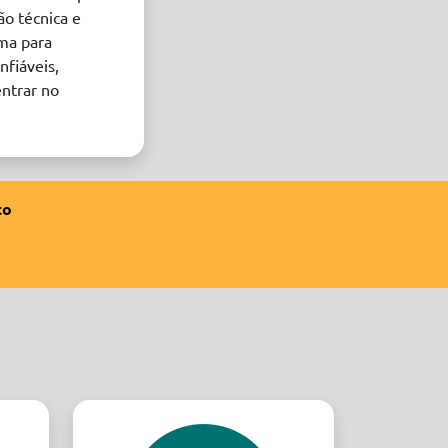
ão técnica e
rma para
nfiáveis,
entrar no
to