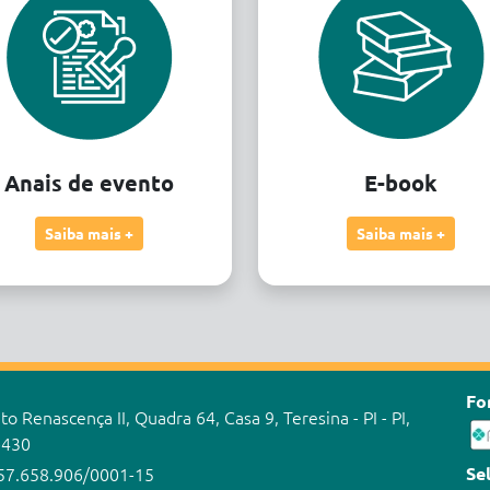
Anais de evento
E-book
Saiba mais +
Saiba mais +
Fo
o Renascença II, Quadra 64, Casa 9, Teresina - PI - PI,
-430
Se
57.658.906/0001-15