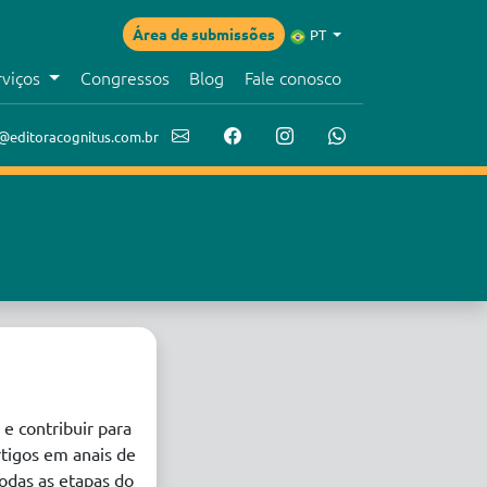
Área de submissões
PT
rviços
Congressos
Blog
Fale conosco
@editoracognitus.com.br
 e contribuir para
tigos em anais de
todas as etapas do