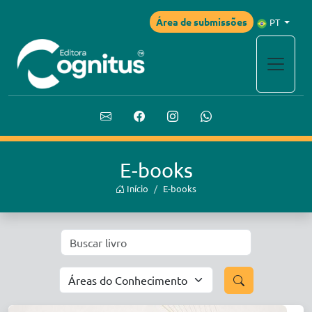
Área de submissões
PT
E-books
Início
E-books