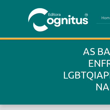
Hom
AS B
ENF
LGBTQIAP
NA