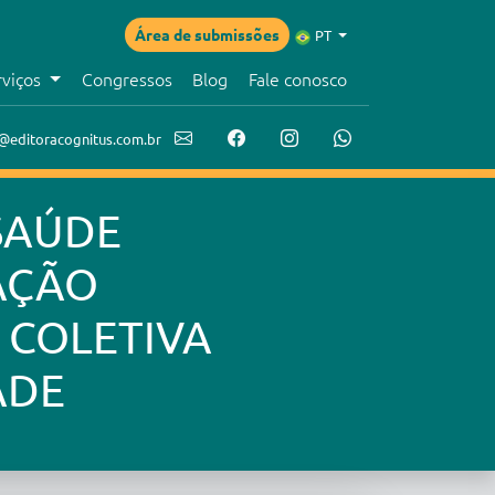
Área de submissões
PT
rviços
Congressos
Blog
Fale conosco
@editoracognitus.com.br
SAÚDE
AÇÃO
 COLETIVA
ADE