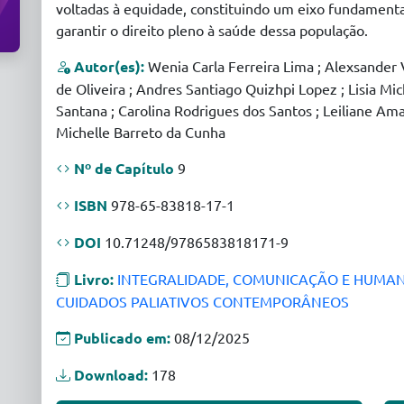
voltadas à equidade, constituindo um eixo fundamenta
garantir o direito pleno à saúde dessa população.
Autor(es):
Wenia Carla Ferreira Lima ; Alexsander 
de Oliveira ; Andres Santiago Quizhpi Lopez ; Lisia Mic
Santana ; Carolina Rodrigues dos Santos ; Leiliane Ama
Michelle Barreto da Cunha
Nº de Capítulo
9
ISBN
978-65-83818-17-1
DOI
10.71248/9786583818171-9
Livro:
INTEGRALIDADE, COMUNICAÇÃO E HUMANI
CUIDADOS PALIATIVOS CONTEMPORÂNEOS
Publicado em:
08/12/2025
Download:
178