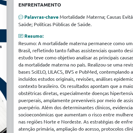
ENFRENTAMENTO
Palavras-chave
Mortalidade Materna; Causas Evitá
Saúde; Políticas Públicas de Saúde.
Resumo:
Resumo: A mortalidade materna permanece como um des
Brasil, refletindo tanto falhas assistenciais quanto de
estudo teve como objetivo analisar as principais causa
da mortalidade materna no país. Realizou-se uma revis
bases SciELO, LILACS, BVS e PubMed, contemplando ar
incluídos estudos originais, revisões, análises epide
contexto brasileiro. Os resultados apontam que a mai
obstétricas diretas, especialmente doenças hipertensi
puerperais, amplamente preveníveis por meio de assist
puerpério. Além dos determinantes clínicos, evidencia
socioeconômicas que aumentam o risco entre mulheres
nas regiões Norte e Nordeste. As estratégias de enf
atenção primária, ampliação do acesso, protocolos clí