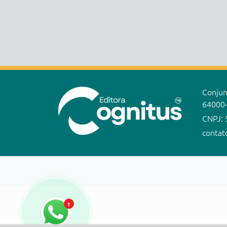
Conjunt
64000
CNPJ: 
contat
1