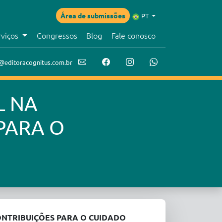
Área de submissões
PT
rviços
Congressos
Blog
Fale conosco
@editoracognitus.com.br
L NA
PARA O
ONTRIBUIÇÕES PARA O CUIDADO