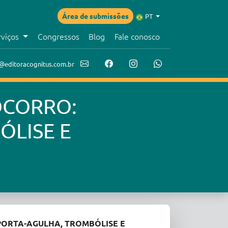
Área de submissões
PT
rviços
Congressos
Blog
Fale conosco
@editoracognitus.com.br
OCORRO:
ÓLISE E
PORTA-AGULHA, TROMBÓLISE E