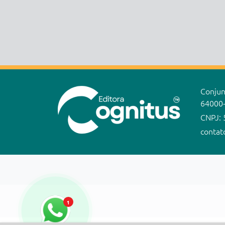
Conjunt
64000
CNPJ: 
contat
1