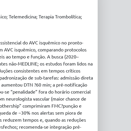
co; Telemedicina; Terapia Trombolítica;
 assistencial do AVC isquêmico no pronto-
com AVC isquêmico, comparando protocolos
eis ao tempo e função. A busca (2020–
ntes não-MEDLINE; os estudos foram lidos na
duções consistentes em tempos críticos
padronização de sub-tarefas: admissão direta
 aumentou DTN ?60 min; a pré-notificação
u-se “penalidade” fora do horário comercial
 neurologista vascular (maior chance de
“mothership” comprimiram FMC?punção e
queda de ~30% nos alertas sem piora de
os reduzem tempos e, quando as reduções
esfechos; recomenda-se integração pré-