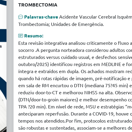
TROMBECTOMIA
Palavras-chave
Acidente Vascular Cerebral Isquêmi
Trombectomia; Unidades de Emergência.
Resumo:
Esta revisão integrativa analisou criticamente o fluxo
socorro .A pergunta norteadora considerou adultos 
estruturados versus cuidado usual, e desfechos sensív
outubro/2025) identificou registros em MEDLINE e fo
íntegra e extraídos em dupla. Os achados mostram re
quando há rotas rápidas de imagem, pré-notificação e 
em sala de RM encurtou o DTN (mediana 75?45 min) e
reduziu door-to-CT e melhorou NIHSS na alta. Observo
(DTN/door-to-groin maiores) e melhor desempenho com
TPA ?20 min). Em nível de rede, MSU e estratégias 
anteciparam reperfusão. Durante a COVID-19, houve 
tempos nos atendidos.Por fim, protocolos estruturad
são robustas e sustentadas, associam-se a melhores d