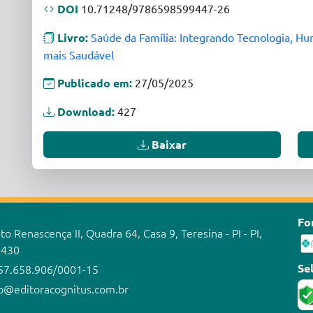
DOI
10.71248/9786598599447-26
Livro:
Saúde da Família: Integrando Tecnologia, Hu
mais Saudável
Publicado em:
27/05/2025
Download:
427
Baixar
Fo
o Renascença II, Quadra 64, Casa 9, Teresina - PI - PI,
-430
Se
57.658.906/0001-15
o@editoracognitus.com.br