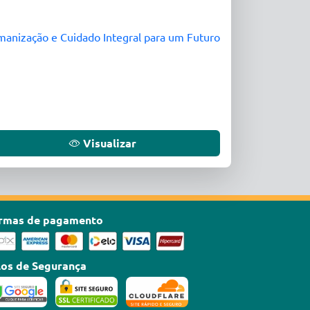
manização e Cuidado Integral para um Futuro
Visualizar
rmas de pagamento
los de Segurança