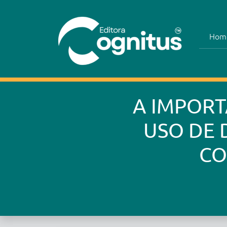
Hom
A IMPORT
USO DE 
CO