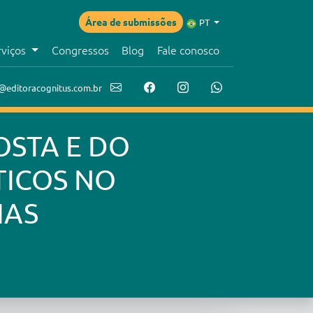
Área de submissões
PT
rviços
Congressos
Blog
Fale conosco
@editoracognitus.com.br
OSTA E DO
TICOS NO
IAS