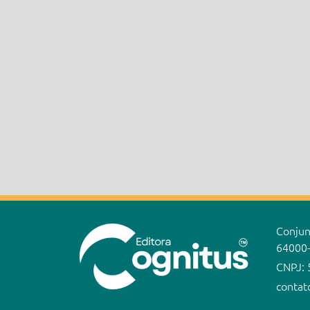
Conjunt
64000
CNPJ: 
contat