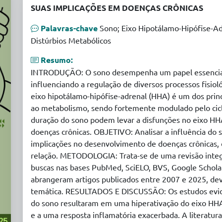
SUAS IMPLICAÇÕES EM DOENÇAS CRÔNICAS
Palavras-chave
Sono; Eixo Hipotálamo-Hipófise-Ad
Distúrbios Metabólicos
Resumo:
INTRODUÇÃO: O sono desempenha um papel essencial
influenciando a regulação de diversos processos fisiol
eixo hipotálamo-hipófise-adrenal (HHA) é um dos princ
ao metabolismo, sendo fortemente modulado pelo ciclo
duração do sono podem levar a disfunções no eixo HH
doenças crônicas. OBJETIVO: Analisar a influência do 
implicações no desenvolvimento de doenças crônicas,
relação. METODOLOGIA: Trata-se de uma revisão integrat
buscas nas bases PubMed, SciELO, BVS, Google Scholar 
abrangeram artigos publicados entre 2007 e 2025, dev
temática. RESULTADOS E DISCUSSÃO: Os estudos evid
do sono resultaram em uma hiperativação do eixo HHA,
e a uma resposta inflamatória exacerbada. A literatu