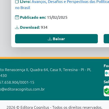
Livro:
Avanços, Desafios e Perspectivas das Políti
no Brasil
Publicado em:
15/02/2025
Download:
934
Baixar
Fo
o Renascença II, Quadra 64, Casa 9, Teresina - PI - PI,
-430
Se
57.658.906/0001-15
o@editoracognitus.com.br
2026 © Editora Cognitus - Todos os direitos reservados.