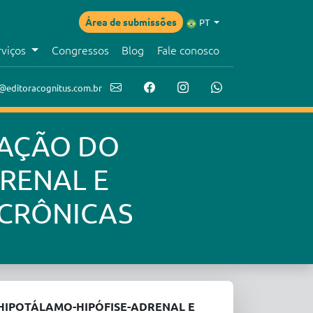
Área de submissões
PT
rviços
Congressos
Blog
Fale conosco
@editoracognitus.com.br
LAÇÃO DO
RENAL E
 CRÔNICAS
HIPOTÁLAMO-HIPÓFISE-ADRENAL E