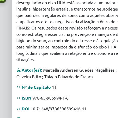
desregulação do eixo HHA está associada a um maior r
insulina, hipertensão arterial e transtornos neurodege
que padrões irregulares de sono, como aqueles obse
amplificar os efeitos negativos da ativação crônica
FINAIS: Os resultados desta revisão reforçam a neces
como estratégia essencial na prevenção e manejo de do
higiene do sono, ao controle do estresse e à regulaçã
para minimizar os impactos da disfunção do eixo HHA
longitudinais que avaliem a relação entre o sono e a 
situações.
Autor(es):
Marcella Andersen Guedes Magalhães ; K
Oliveira Brito ; Thiago Eduardo de França
Nº de Capítulo
11
ISBN
978-65-985994-1-6
DOI
10.71248/9786598599416-11