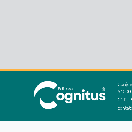
Conjunt
64000
CNPJ: 
contat