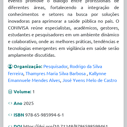
evento promove o diálogo entre profissionais de
diferentes áreas, fortalecendo a integração de
conhecimentos e setores na busca por soluções
inovadoras para aprimorar a saúde pública no país. O
CONIVISA reúne especialistas, acadêmicos, gestores,
estudantes e pesquisadores em um ambiente dinâmico
e colaborativo, onde as melhores práticas, tendências e
tecnologias emergentes em vigilância em saúde serão
amplamente discutidas.
Organização:
Pesquisador
,
Rodrigo da Silva
ferreira
,
Thamyres Maria Silva Barbosa
,
Kallynne
Emannuele Mendes Alves
,
José Yvens Melo de Castro
Volume:
1
Ano
2025
ISBN
978-65-985994-6-1
DOI
https://doi.org/10.71248/9786598599461